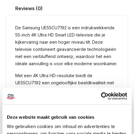
Reviews (0)
De Samsung UE55CU7192 is een indrukwekkende
55-inch 4K Ultra HD Smart LED-televisie die je
kijkervaring naar een hoger niveau tilt. Deze
televisie combineert geavanceerde technologieën
met een verbluffend ontwerp, waardoor het een
ideale aanvulling is voor elke moderne woonkamer.
Met een 4K Ultra HD-resolutie biedt de
UE55CU7192 een ongelooflijke beeldkwaliteit met
vier keer de resolutie van Full HD. Dit betekent dat
je geniet van buitengewoon scherpe details,
levendige kleuren en een indrukwekkend contrast.
Of je nu naar films, sportevenementen of je
Deze website maakt gebruik van cookies
favoriete tv-programma’s kijkt, alles wordt
weergegeven met een verbazingwekkende
We gebruiken cookies om inhoud en advertenties te
helderheid en realisme.
personaliseren, om functies voor sociale media te bieden