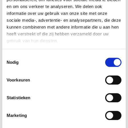
en om ons verkeer te analyseren. We delen ook
De televisie beschikt over HDR (High Dynamic
informatie over uw gebruik van onze site met onze
Range) technologie, waardoor je een breder scala
sociale media-, advertentie- en analysepartners, die deze
aan helderheidsniveaus en contrasten ervaart.
kunnen combineren met andere informatie die u aan hen
Hierdoor worden zelfs de donkerste schaduwen en
heeft verstrekt of die zij hebben verzameld door uw
de helderste hooglichten nauwkeurig
gebruik van hun diensten.
weergegeven, wat zorgt voor een meer
meeslepende kijkervaring. De kleuren zijn rijk en
Consent
levendig, waardoor elk beeld tot leven komt.
Nodig
Selection
Met de Smart-functionaliteit van de Samsung
UE55CU7192 kun je eenvoudig toegang krijgen tot
Voorkeuren
een wereld van entertainment. Deze televisie is
voorzien van ingebouwde Wi-Fi, waarmee je
moeiteloos kunt streamen van populaire apps zoals
Statistieken
Netflix, Amazon Prime Video, YouTube en nog veel
meer. Met de handige afstandsbediening met
Marketing
spraakbesturing kun je snel en gemakkelijk door je
favoriete content navigeren.