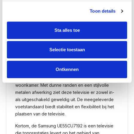
De Samsung UE55CU7192 is ook uitgerust met tal
Toon details
van aansluitmogelijkheden, waaronder meerdere
HDMI-poorten en USB-poorten, zodat je al je
Sta alles toe
apparaten kunt aansluiten, van spelconsoles tot Blu-
ray-spelers. Bovendien ondersteunt de televisie
draadloze connectiviteit, zodat je eenvoudig je
Selectie toestaan
smartphone of tablet kunt spiegelen en content kunt
delen.
Ontkennen
Het slanke en elegante ontwerp van de
UE55CU7192 past naadloos in elke moderne
woonkamer. Met dunne randen en een stijlvolle
metalen afwerking ziet deze televisie er zowel in-
als uitgeschakeld geweldig uit. De meegeleverde
voetstandaard biedt stabiliteit en flexibiliteit bij het
plaatsen van de televisie.
Kortom, de Samsung UE55CU7192 is een televisie
die topprestaties levert op het gebied van