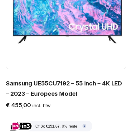
Samsung UE55CU7192 – 55 inch – 4K LED
– 2023 – Europees Model
€
455,00
incl. btw
Of
3x €151,67
, 0% rente