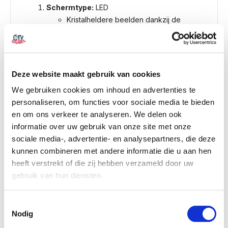
Schermtype:
LED
Kristalheldere beelden dankzij de
Crystal Display-technologie.
Geschikt voor films, series en casual
gaming.
Resolutie:
4K Ultra HD (3840 x 2160 pixels)
Deze website maakt gebruik van cookies
Scherpe en gedetailleerde beelden
We gebruiken cookies om inhoud en advertenties te
met vier keer de resolutie van Full HD.
personaliseren, om functies voor sociale media te bieden
Ondersteuning voor
HDR10+
, wat zorgt
en om ons verkeer te analyseren. We delen ook
voor verbeterde helderheid en
informatie over uw gebruik van onze site met onze
contrast.
sociale media-, advertentie- en analysepartners, die deze
Beeldverwerking:
kunnen combineren met andere informatie die u aan hen
Crystal Processor 4K
: geavanceerde
heeft verstrekt of die zij hebben verzameld door uw
upscaling voor een betere
gebruik van hun diensten.
beeldkwaliteit.
Natuurlijke kleuren en vloeiende
bewegingen voor een meeslepende
Consent
Nodig
kijkervaring.
Selection
Verversingssnelheid:
60 Hz