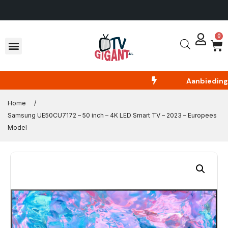
n Nederland
14 dagen om te reto
0
Aanbieding
E
Home
/
Samsung UE50CU7172 – 50 inch – 4K LED Smart TV – 2023 – Europees
Model