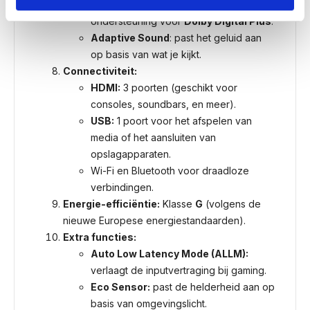
20W geïntegreerde luidsprekers met
ondersteuning voor
Dolby Digital Plus
.
Adaptive Sound
: past het geluid aan
op basis van wat je kijkt.
Connectiviteit:
HDMI:
3 poorten (geschikt voor
consoles, soundbars, en meer).
USB:
1 poort voor het afspelen van
media of het aansluiten van
opslagapparaten.
Wi-Fi en Bluetooth voor draadloze
verbindingen.
Energie-efficiëntie:
Klasse
G
(volgens de
nieuwe Europese energiestandaarden).
Extra functies:
Auto Low Latency Mode (ALLM):
verlaagt de inputvertraging bij gaming.
Eco Sensor:
past de helderheid aan op
basis van omgevingslicht.