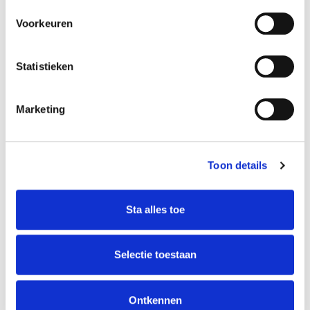
Vloeiende beelden voor dagelijks
Voorkeuren
gebruik, zoals TV kijken en streaming.
Minder geschikt voor intensieve gaming
met hogere framerates.
Statistieken
Formaat:
Schermgrootte van 50 inch, ideaal voor
Marketing
middelgrote tot grote woonkamers.
Slank en modern design dat stijlvol in
elk interieur past.
Smart TV-functies:
Toon details
Tizen-besturingssysteem
: intuïtief
en gebruiksvriendelijk.
Sta alles toe
Toegang tot populaire apps zoals
Netflix, YouTube, Amazon Prime Video
en meer.
Selectie toestaan
Compatibel met spraakassistenten zoals
Bixby, Alexa en Google Assistant.
Geluidskwaliteit:
Ontkennen