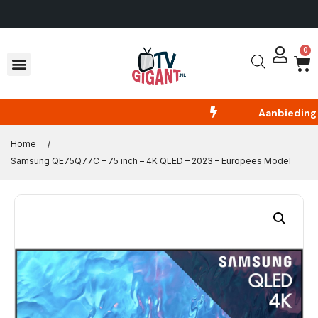
 Nederland
14 dagen om te retou
0
Aanbieding
E
Home
/
Samsung QE75Q77C – 75 inch – 4K QLED – 2023 – Europees Model