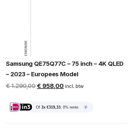
Samsung QE75Q77C – 75 inch – 4K QLED
– 2023 – Europees Model
€
1.290,00
€
958,00
incl. btw
Of
3x €319,33
, 0% rente