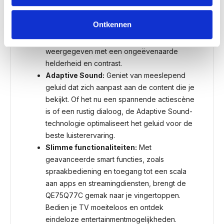
Quantum HDR 1500:
Laat je verbazen door
het dynamische bereik met Quantum HDR
Ontkennen
1500. Van diepste zwarttinten tot helderste
hoogtepunten, elke scène wordt
weergegeven met een ongeëvenaarde
helderheid en contrast.
Adaptive Sound:
Geniet van meeslepend
geluid dat zich aanpast aan de content die je
bekijkt. Of het nu een spannende actiescène
is of een rustig dialoog, de Adaptive Sound-
technologie optimaliseert het geluid voor de
beste luisterervaring.
Slimme functionaliteiten:
Met
geavanceerde smart functies, zoals
spraakbediening en toegang tot een scala
aan apps en streamingdiensten, brengt de
QE75Q77C gemak naar je vingertoppen.
Bedien je TV moeiteloos en ontdek
eindeloze entertainmentmogelijkheden.