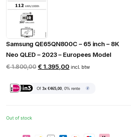
Samsung QE65QN800C – 65 inch – 8K
Neo QLED – 2023 – Europees Model
€
1.800,00
€
1.395,00
incl. btw
Of
3x €465,00
, 0% rente
Out of stock