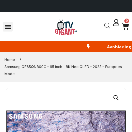
0
Aanbieding
E
Home
/
Samsung QE65QN800C – 65 inch – 8K Neo QLED – 2023 – Europees
Model