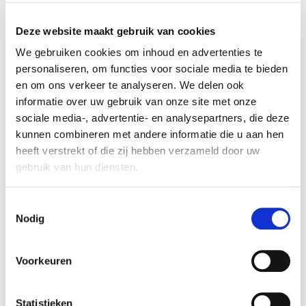
Stap binnen in de toekomst van home entertainment
met de Samsung QE65QN800C 8K Neo QLED Smart
Deze website maakt gebruik van cookies
TV. Met een indrukwekkend 65-inch scherm en
We gebruiken cookies om inhoud en advertenties te
baanbrekende 8K-resolutie levert deze televisie
personaliseren, om functies voor sociale media te bieden
een visuele ervaring die je naar nieuwe hoogten tilt.
en om ons verkeer te analyseren. We delen ook
informatie over uw gebruik van onze site met onze
Belangrijkste Kenmerken:
sociale media-, advertentie- en analysepartners, die deze
8K Neo QLED Resolutie:
Ervaar de volgende
kunnen combineren met andere informatie die u aan hen
stap in beeldkwaliteit met de ongelooflijke 8K-
heeft verstrekt of die zij hebben verzameld door uw
resolutie. Elk detail komt tot leven met
gebruik van hun diensten.
verbazingwekkende helderheid en
ongeëvenaarde scherpte, waardoor je een
Consent
meeslepende kijkervaring hebt die de
Nodig
Selection
grenzen van de werkelijkheid doorbreekt.
Quantum HDR 4000:
Geniet van een
Voorkeuren
adembenemend dynamisch bereik dankzij
Quantum HDR 4000-technologie. Deze TV
levert intense helderheid en diepe
Statistieken