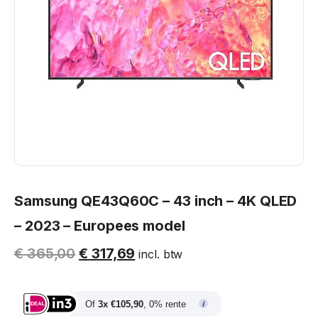
Samsung QE43Q60C – 43 inch – 4K QLED
– 2023 – Europees model
€
365,00
€
317,69
incl. btw
Of
3x €105,90
, 0% rente