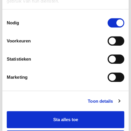
biedt tot apps, live tv, en aangesloten
gebruik van hun diensten.
apparaten.
Consent
Audio:
Nodig
Selection
Geluidskwaliteit:
20W geluid
met
Dolby Digital Plus
Voorkeuren
ondersteuning voor helder en vol
geluid.
Adaptive Sound:
Statistieken
Past het geluid aan op basis van het
type content, zodat je altijd optimaal
Marketing
geluid hebt voor films, games en
muziek.
Design en afmetingen:
Toon details
Design:
Air Slim Design
Dun profiel met een elegante uitstraling
Sta alles toe
die in elk interieur past, met minimale
randen voor een bijna randloos effect.