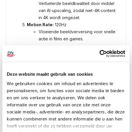
Verbeterde beeldkwaliteit door middel
van AI-upscaling, zodat niet-4K-content
in 4K wordt omgezet.
Motion Rate:
120Hz
Vloeiende beeldverversing voor snelle
actie in films en games.
Smart TV-functionaliteiten:
Besturingssysteem:
Tizen
Toegang tot een breed scala aan apps
Deze website maakt gebruik van cookies
zoals Netflix, YouTube, Amazon Prime
Video, Disney+ en meer.
We gebruiken cookies om inhoud en advertenties te
Spraakbediening:
personaliseren, om functies voor sociale media te bieden
Ondersteuning voor
Bixby
,
Amazon
en om ons verkeer te analyseren. We delen ook
Alexa
, en
Google Assistant
via
informatie over uw gebruik van onze site met onze
externe apparaten.
sociale media-, advertentie- en analysepartners, die deze
Samsung Smart Hub:
kunnen combineren met andere informatie die u aan hen
Intuïtieve interface die snelle toegang
heeft verstrekt of die zij hebben verzameld door uw