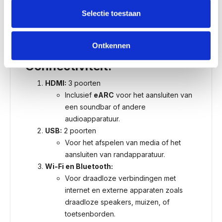
Schermgrootte:
43 inch
Selectie toestaan
Perfect voor kleinere tot middelgrote
ruimtes, zoals een woonkamer of
slaapkamer.
Ontkennen
Connectiviteit:
HDMI:
3 poorten
Inclusief
eARC
voor het aansluiten van
een soundbar of andere
audioapparatuur.
USB:
2 poorten
Voor het afspelen van media of het
aansluiten van randapparatuur.
Wi-Fi en Bluetooth:
Voor draadloze verbindingen met
internet en externe apparaten zoals
draadloze speakers, muizen, of
toetsenborden.