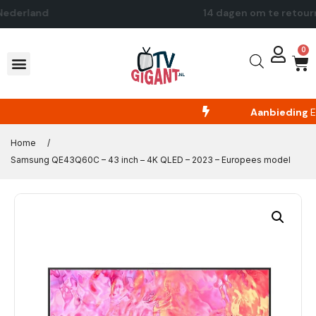
14 dagen om te retourneren
0
Aanbieding
En
Home
/
Samsung QE43Q60C – 43 inch – 4K QLED – 2023 – Europees model