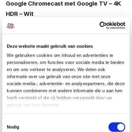
Google Chromecast met Google TV – 4K
HDR – Wit
€
64,00
incl. btw
Deze website maakt gebruik van cookies
Out of stock
We gebruiken cookies om inhoud en advertenties te
personaliseren, om functies voor sociale media te bieden
en om ons verkeer te analyseren. We delen ook
informatie over uw gebruik van onze site met onze
sociale media-, advertentie- en analysepartners, die deze
kunnen combineren met andere informatie die u aan hen
heeft verstrekt of die zij hebben verzameld door uw
gebruik van hun diensten.
Gratis verzending in Nederland
Klantenservice bereikbaar op werkdagen
Consent
Binnen 14 dagen gratis retourneren
Nodig
Selection