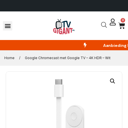
erland
14 dagen om te retourne
0
Aanbieding
E
Home
/
Google Chromecast met Google TV – 4K HDR – Wit